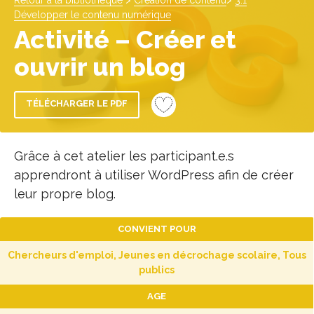
Retour à la bibliothèque
>
Création de contenu
>
3.1
Développer le contenu numérique
Activité – Créer et
ouvrir un blog
TÉLÉCHARGER LE PDF
Grâce à cet atelier les participant.e.s
apprendront à utiliser WordPress afin de créer
leur propre blog.
CONVIENT POUR
Chercheurs d'emploi, Jeunes en décrochage scolaire, Tous
publics
AGE