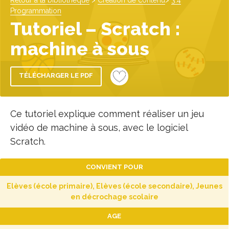
Retour à la bibliothèque
>
Création de contenu
>
3.4
Programmation
Tutoriel – Scratch :
machine à sous
TÉLÉCHARGER LE PDF
Ce tutoriel explique comment réaliser un jeu
vidéo de machine à sous, avec le logiciel
Scratch.
CONVIENT POUR
Elèves (école primaire), Elèves (école secondaire), Jeunes
en décrochage scolaire
AGE