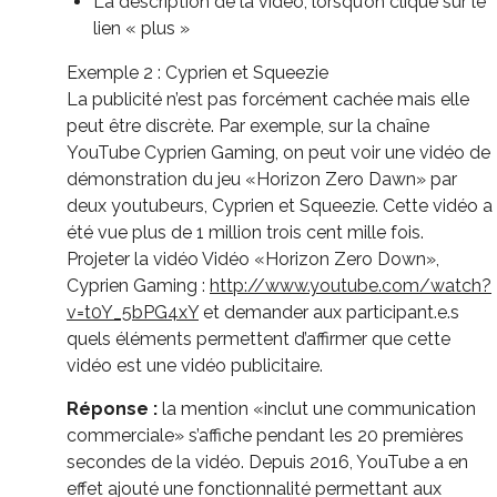
La description de la vidéo, lorsqu’on clique sur le
lien « plus »
Exemple 2 : Cyprien et Squeezie
La publicité n’est pas forcément cachée mais elle
peut être discrète. Par exemple, sur la chaîne
YouTube Cyprien Gaming, on peut voir une vidéo de
démonstration du jeu «Horizon Zero Dawn» par
deux youtubeurs, Cyprien et Squeezie. Cette vidéo a
été vue plus de 1 million trois cent mille fois.
Projeter la vidéo Vidéo «Horizon Zero Down»,
Cyprien Gaming :
http://www.youtube.com/watch?
v=t0Y_5bPG4xY
et demander aux participant.e.s
quels éléments permettent d’affirmer que cette
vidéo est une vidéo publicitaire.
Réponse :
la mention «inclut une communication
commerciale» s’affiche pendant les 20 premières
secondes de la vidéo. Depuis 2016, YouTube a en
effet ajouté une fonctionnalité permettant aux