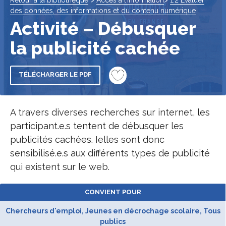
Retour à la bibliothèque
>
Accès à l’information
>
1.2 Évaluer
des données, des informations et du contenu numérique
Activité – Débusquer
la publicité cachée
TÉLÉCHARGER LE PDF
A travers diverses recherches sur internet, les
participant.e.s tentent de débusquer les
publicités cachées. Ielles sont donc
sensibilisé.e.s aux différents types de publicité
qui existent sur le web.
CONVIENT POUR
Chercheurs d'emploi, Jeunes en décrochage scolaire, Tous
publics