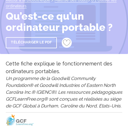
Retour à la bibliothèque
>
Maîtrise des outils
>
0.1 Utiliser les
ordinateurs
Qu’est-ce qu’un
ordinateur portable ?
TÉLÉCHARGER LE PDF
Cette fiche explique le fonctionnement des
ordinateurs portables.
Un programme de la Goodwill Community
Foundation® et Goodwill Industries of Eastern North
Carolina Inc.® (GIENC®). Les ressources pédagogiques
GCFLearnFree.org® sont conçues et réalisées au siège
de GCF Global à Durham, Caroline du Nord, Etats-Unis.