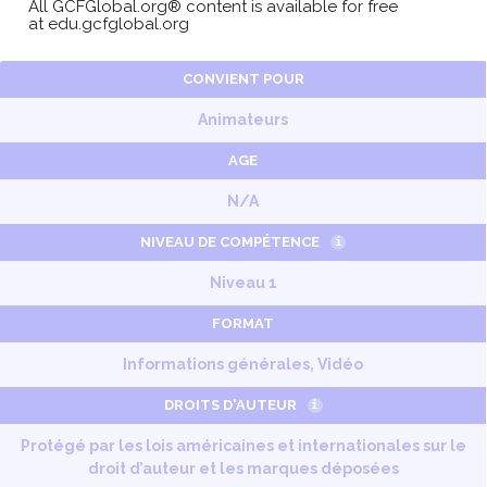
All GCFGlobal.org® content is available for free
at
edu.gcfglobal.org
CONVIENT POUR
Animateurs
AGE
N/A
NIVEAU DE COMPÉTENCE
i
Niveau 1
FORMAT
Informations générales, Vidéo
DROITS D'AUTEUR
i
Protégé par les lois américaines et internationales sur le
droit d’auteur et les marques déposées