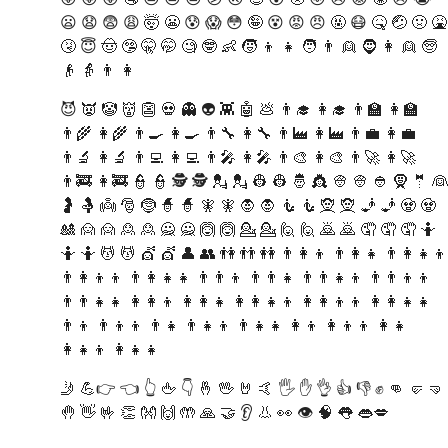
😦 😧 😨 😩 🤯 😬 😰 😱 😳 🤪 😵 😡 😠 🤬 😷 🤒 🤕 🤢 🤮
🤧 😇 🤠 🤥 🤫 🤭 🧐 🤓 👶 🧒 👦 👧 🧑 👨 👱‍ 🧔 👩 👱‍ 🧓
👴 👵 👨‍ 👩
😈 👿 🤡 👹 👺 💀 👻 👽 👾 🤖 💩 👨‍🎓 👩‍🎓 👨‍🏫 👩‍🏫
👨‍🌾 👩‍🌾 👨‍🍳 👩‍🍳 👨‍🔧 👩‍🔧 👨‍🏭 👩‍🏭 👨‍💼 👩‍💼
👨‍🔬 👩‍🔬 👨‍💻 👩‍💻 👨‍🎤 👩‍🎤 👨‍🎨 👩‍🎨 👨‍🚀 👩‍🚀
👨‍🚒 👩‍🚒 👮‍ 👮‍ 🕵️‍ 🕵️‍ 💂‍ 💂‍ 👷‍ 👷‍ 🤴 👸 👳‍ 👳‍ 👲 🧕 🤵 👰
🤰 🤱 👼 🎅 🤶 🧙‍ 🧙‍ 🧚‍ 🧚‍ 🧛‍ 🧛‍ 🧜‍ 🧜‍ 🧝‍ 🧝‍ 🧞‍ 🧞‍ 🧟‍ 🧟
🎎‍ 🙍‍ 🙍‍ 🙎‍ 🙎‍ 🙅‍ 🙅‍ 🙆‍ 🙆‍ 💁‍ 💁‍ 🙋‍ 🙋‍ 🙇‍ 🙇‍ 🤦 🤦‍ 🤦‍ 🤷
🤷‍ 🤷‍ 💆‍ 💆‍ 💇‍ 💇‍ 👤 👥 👫 👬 👭 👨‍👩‍👦 👨‍👩‍👧 👨‍👩‍👧‍👦
👨‍👩‍👦‍👦 👨‍👩‍👧‍👧 👨‍👨‍👦 👨‍👨‍👧 👨‍👨‍👧‍👦 👨‍👨‍👦‍👦
👨‍👨‍👧‍👧 👩‍👩‍👦 👩‍👩‍👧 👩‍👩‍👧‍👦 👩‍👩‍👦‍👦 👩‍👩‍👧‍👧
👨‍👦 👨‍👦‍👦 👨‍👧 👨‍👧‍👦 👨‍👧‍👧 👩‍👦 👩‍👦‍👦 👩‍👧
👩‍👧‍👦 👩‍👧‍👧
🤳 💪👉 👈 👆 🖕 👇 🤞 🖖 🤘 🤙 🖐️ ✋ 👌 👍 👎 ✊ 👊 🤛 🤜
🤚 👋 🤟 👏 👐 🙌 🤲 🙏 🤝 👂 👃 👀 👁️ 🧠 👅 👄💋