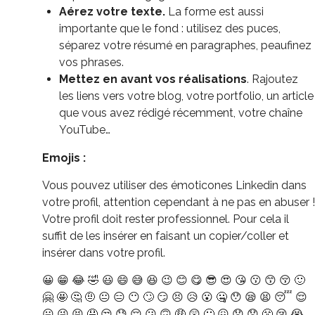
Aérez votre texte.
La forme est aussi
importante que le fond : utilisez des puces,
séparez votre résumé en paragraphes, peaufinez
vos phrases.
Mettez en avant vos réalisations
. Rajoutez
les liens vers votre blog, votre portfolio, un article
que vous avez rédigé récemment, votre chaîne
YouTube…
Emojis :
Vous pouvez utiliser des émoticones Linkedin dans
votre profil, attention cependant à ne pas en abuser !
Votre profil doit rester professionnel. Pour cela il
suffit de les insérer en faisant un copier/coller et
insérer dans votre profil.
😀 😁 😂 🤣 😃 😄 😅 😆 😉 😊 😋 😎 😍 😘 😗 😙 😚 🙂
🤗 🤩 🤔 🤨 😐 😑 😶 🙄 😏 😣 😥 😮 🤐 😯 😪 😫 😴 😌
😛 😜 😝 🤤 😒 😓 😔 😕 🙃 🤑 😲 🙁 😖 😞 😟 😤 😢 😭