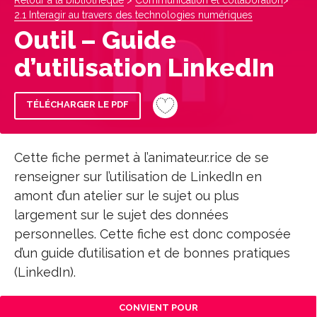
Retour à la bibliothèque
>
Communication et collaboration
>
2.1 Interagir au travers des technologies numériques
Outil – Guide
d’utilisation LinkedIn
TÉLÉCHARGER LE PDF
Cette fiche permet à l’animateur.rice de se
renseigner sur l’utilisation de LinkedIn en
amont d’un atelier sur le sujet ou plus
largement sur le sujet des données
personnelles. Cette fiche est donc composée
d’un guide d’utilisation et de bonnes pratiques
(LinkedIn).
CONVIENT POUR