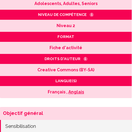
Adolescents, Adultes, Seniors
NIVEAU DE COMPÉTENCE
i
Niveau 2
FORMAT
Fiche d'activité
DROITS D'AUTEUR
i
Creative Commons (BY-SA)
LANGUE(S)
Français ,
Anglais
Objectif général
Sensibilisation