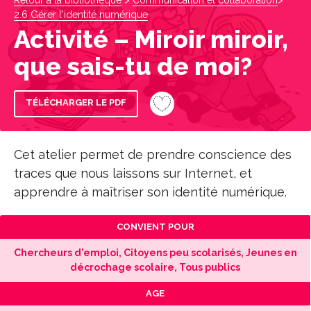
Retour à la bibliothèque
>
Communication et collaboration
>
2.6 Gérer l'identité numérique
Activité – Miroir miroir,
que sais-tu de moi?
TÉLÉCHARGER LE PDF
Cet atelier permet de prendre conscience des
traces que nous laissons sur Internet, et
apprendre à maîtriser son identité numérique.
CONVIENT POUR
Chercheurs d'emploi, Citoyens peu scolarisés, Jeunes en
décrochage scolaire, Tous publics
AGE