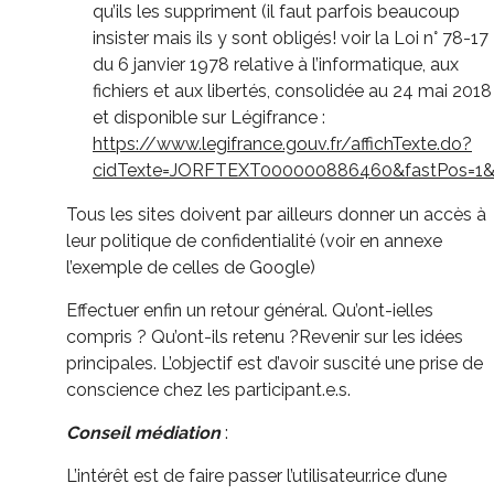
qu’ils les suppriment (il faut parfois beaucoup
insister mais ils y sont obligés! voir la Loi n° 78-17
du 6 janvier 1978 relative à l’informatique, aux
fichiers et aux libertés, consolidée au 24 mai 2018
et disponible sur Légifrance :
https://www.legifrance.gouv.fr/affichTexte.do?
cidTexte=JORFTEXT000000886460&fastPos=1&fa
Tous les sites doivent par ailleurs donner un accès à
leur politique de confidentialité (voir en annexe
l’exemple de celles de Google)
Effectuer enfin un retour général. Qu’ont-ielles
compris ? Qu’ont-ils retenu ?Revenir sur les idées
principales. L’objectif est d’avoir suscité une prise de
conscience chez les participant.e.s.
Conseil médiation
:
L’intérêt est de faire passer l’utilisateur.rice d’une