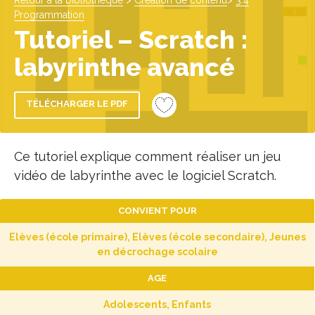
Retour à la bibliothèque
>
Création de contenu
>
3.4
Programmation
Tutoriel – Scratch :
labyrinthe avancé
TÉLÉCHARGER LE PDF
Ce tutoriel explique comment réaliser un jeu
vidéo de labyrinthe avec le logiciel Scratch.
CONVIENT POUR
Elèves (école primaire), Elèves (école secondaire), Jeunes
en décrochage scolaire
AGE
Adolescents, Enfants