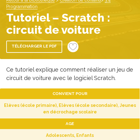
Retour à la bibliothèque
>
Création de contenu
>
3.4
Programmation
Tutoriel – Scratch :
circuit de voiture
TÉLÉCHARGER LE PDF
Ce tutoriel explique comment réaliser un jeu de
circuit de voiture avec le logiciel Scratch.
CONVIENT POUR
Elèves (école primaire), Elèves (école secondaire), Jeunes
en décrochage scolaire
AGE
Adolescents, Enfants