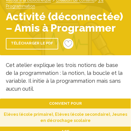
Retour à la bibliothèque
>
Création de contenu
>
3.4
Programmation
Activité (déconnectée)
– Amis à Programmer
TÉLÉCHARGER LE PDF
Cet atelier explique les trois notions de base
de la programmation : la notion, la boucle et la
variable. Il initie à la programmation mais sans
aucun outil.
CONVIENT POUR
Elèves (école primaire), Elèves (école secondaire), Jeunes
en décrochage scolaire